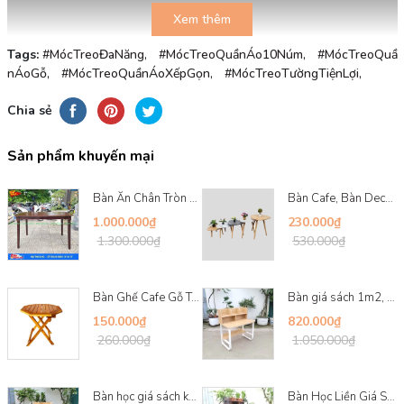
Xem thêm
Tags:
#MócTreoĐaNăng,
#MócTreoQuầnÁo10Núm,
#MócTreoQuầ
nÁoGỗ,
#MócTreoQuầnÁoXếpGọn,
#MócTreoTườngTiệnLợi,
Chia sẻ
Sản phẩm khuyến mại
Bàn Ăn Chân Tròn 4 Ghế - Sự Lựa Chọn Hoàn Hảo C...
Bàn Cafe, Bàn Decor DIY - Chân Sắt, Chân Gỗ Tiệ...
1.000.000₫
230.000₫
1.300.000₫
530.000₫
Bàn Ghế Cafe Gỗ Tràm - Sự Lựa Chọn Hoàn Hảo Cho...
Bàn giá sách 1m2, Khung sắt chữ U, Gỗ MDF chống...
150.000₫
820.000₫
Video quay thực tế sản phẩm móc treo quần áo gỗ gắn tường xuất k
260.000₫
1.050.000₫
Đặc điểm nổi bật của
móc treo qu
Bàn học giá sách khung sắt 1m, Kích thước 60x10...
Bàn Học Liền Giá Sách 1m2: Khung Sắt Sơn Tĩnh Đ...