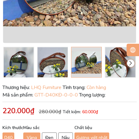
Thương hiệu:
LHQ Furniture
Tình trạng:
Còn hàng
Mã sản phẩm:
GTT-D40KĐ-0-0-0
Trọng lượng:
220.000₫
280.000₫
Tiết kiệm:
60.000₫
Kích thước
Màu sắc
Chất liệu
D40
Vàng
Đen
Nâu
Gương việt nhật