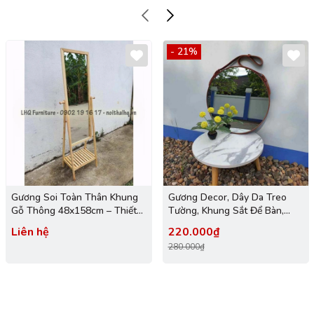
- 21%
Gương Soi Toàn Thân Khung
Gương Decor, Dây Da Treo
Gỗ Thông 48x158cm – Thiết
Tường, Khung Sắt Để Bàn,
Kế Tiện Dụng, Thẩm Mỹ Và Đa
Gương Xoay, Đường Kính 40-
Liên hệ
220.000₫
Năng Cho Mọi Không Gian
50-60 cm
280.000₫