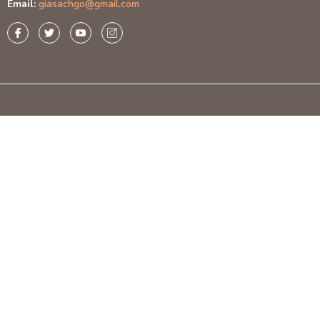
Email:
giasachgo@gmail.com
Tính Thẩm M
Độ Bền Cao:
hóc.
2. Ghế
Đặc Điể
Chất Liệu:
Ghế
Thiết Kế:
Ghế 