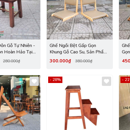
ôn Gỗ Tự Nhiên -
Ghế Ngồi Bệt Gấp Gọn
Ghế
ọn Hoàn Hảo Tại
Khung Gỗ Cao Su, Sản Phẩm
Gọn
ure
Bán Chạy Tại LHQ
Quán
₫
300.000₫
45
280.000₫
380.000₫
Thấ
- 28%
- 2