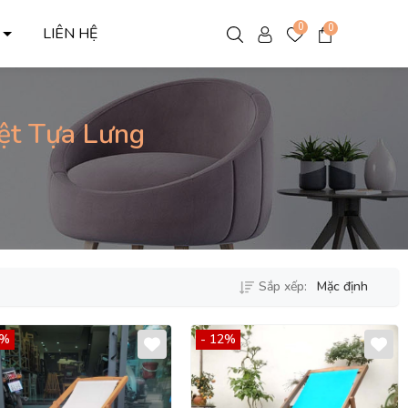
0
0
C
LIÊN HỆ
ệt Tựa Lưng
Sắp xếp:
Mặc định
2%
- 12%