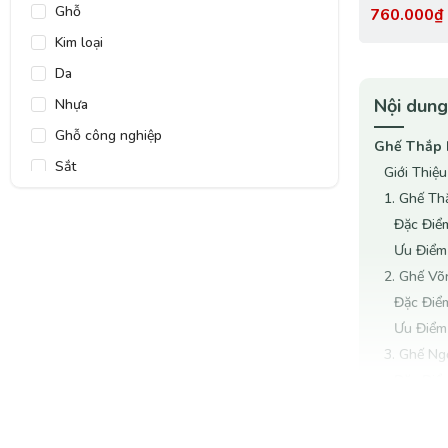
Và Thông 
Ghỗ
760.000
Kim loại
Da
Nội dung
Nhựa
Ghỗ công nghiệp
Ghế Thắp 
Sắt
Giới Thiệu
Vải
1. Ghế T
Đặc Điể
Ưu Điểm
2. Ghế Võ
Đặc Điể
Ưu Điểm
3. Ghế Ng
Đặc Điể
Ưu Điểm
Kết Luận