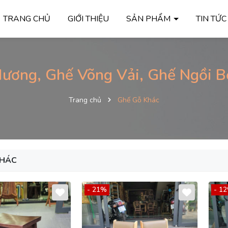
TRANG CHỦ
GIỚI THIỆU
SẢN PHẨM
TIN TỨ
ương, Ghế Võng Vải, Ghế Ngồi B
Trang chủ
Ghế Gỗ Khác
KHÁC
- 21%
- 1