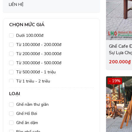
LIÊN HỆ
CHỌN MỨC GIÁ
Dưới 100.000đ
Từ 100.000đ - 200.000đ
Ghế Cafe Đ
Sự Lựa Ch
Từ 200.000đ - 300.000đ
LHQ Furnit
200.000
Từ 300.000đ - 500.000đ
Từ 500.000đ - 1 triệu
- 19%
Từ 1 triệu - 2 triệu
Từ 2 triệu - 5 triệu
LOẠI
Từ 5 triệu - 10 triệu
Ghế nằm thư giãn
Trên 10 triệu
Ghế Hồ Bơi
Ghế ăn dặm
Bàn ghế cafe