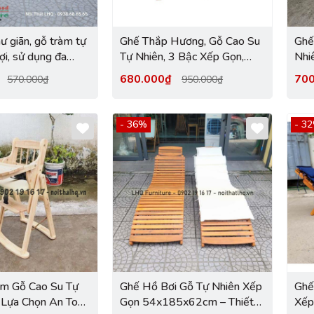
ư giãn, gỗ tràm tự
Ghế Thắp Hương, Gỗ Cao Su
Ghế
lợi, sử dụng đa
Tự Nhiên, 3 Bậc Xếp Gọn,
Nhi
ẻ tại LHQ
Tháo Lắp Tiện Lợi, Chất
Toàn
₫
680.000₫
70
570.000₫
950.000₫
Lượng Hàng Đầu
- 36%
- 3
m Gỗ Cao Su Tự
Ghế Hồ Bơi Gỗ Tự Nhiên Xếp
Ghế
 Lựa Chọn An Toàn
Gọn 54x185x62cm – Thiết
Xếp