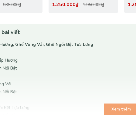
Minh Cho Bé
Kế Tiện Lợi, Đa Năng, Bền
Rẻ
₫
1.250.000₫
1.2
935.000₫
1.950.000₫
Đẹp
 bài viết
Hương, Ghế Võng Vải, Ghế Ngồi Bệt Tựa Lưng
hắp Hương
m Nổi Bật
ng Vải
m Nổi Bật
ồi Bệt Tựa Lưng
Xem thêm
m Nổi Bật