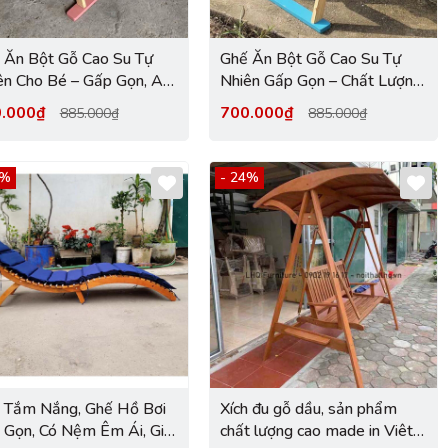
 Ăn Bột Gỗ Cao Su Tự
Ghế Ăn Bột Gỗ Cao Su Tự
ên Cho Bé – Gấp Gọn, An
Nhiên Gấp Gọn – Chất Lượng
, Giá Tốt Tại Hà Nội
Xuất Khẩu, An Toàn Cho Bé
0.000₫
700.000₫
885.000₫
885.000₫
2%
- 24%
 Tắm Nắng, Ghế Hồ Bơi
Xích đu gỗ dầu, sản phẩm
 Gọn, Có Nệm Êm Ái, Giá
chất lượng cao made in Viêt