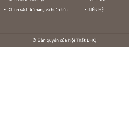
ỹ Cao:
Sản phẩm mang đến vẻ đẹp thanh lịch và hiện đại, phù hợp với k
Chính sách trả hàng và hoàn tiền
LIÊN HỆ
Chất liệu gỗ cao su tự nhiên và sơn PU cao cấp đảm bảo độ bền lâu d
© Bản quyền của Nội Thất LHQ
 Võng Vải
m Nổi Bật
 võng vải được làm từ vải dù hoặc vải canvas chắc chắn, bền bỉ, và tho
võng có khung làm từ kim loại hoặc gỗ, có thể dễ dàng gấp gọn khi khôn