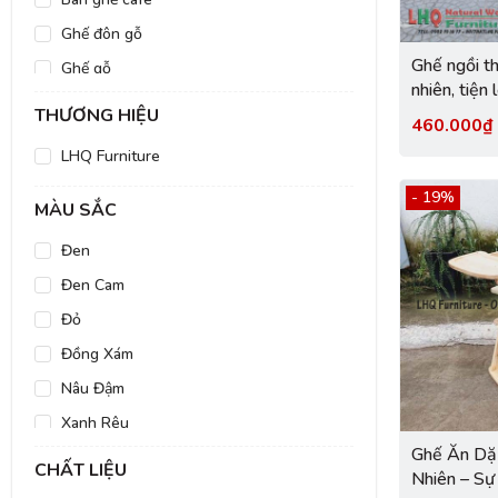
Ghế đôn gỗ
Ghế ngồi th
Ghế gỗ
nhiên, tiện 
năng, giá r
THƯƠNG HIỆU
460.000
Furniture.
LHQ Furniture
- 19%
MÀU SẮC
Đen
Đen Cam
Đỏ
Đồng Xám
Nâu Đậm
Xanh Rêu
Ghế Ăn Dặ
Sồi Đậm
CHẤT LIỆU
Nhiên – Sự
Nâu Đen