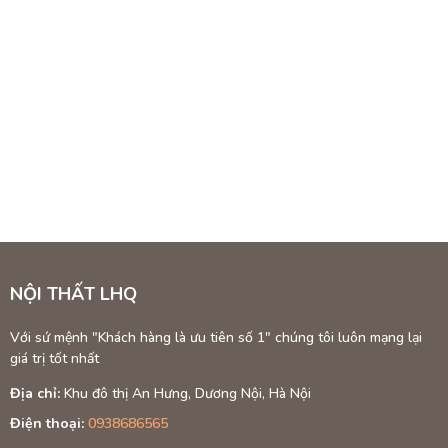
Ghế T
Giới T
Trong cuộc số
và thoải mái 
cung cấp một 
1. Ghế
Đặc Điể
NỘI THẤT LHQ
Chất Liệu:
Ghế
động của thời 
Với sứ mệnh "Khách hàng là ưu tiên số 1" chúng tôi luôn mạng lại
Thiết Kế:
Ghế 
giá trị tốt nhất
kiệm không gi
Kích Thước:
K
Địa chỉ:
Khu đô thị An Hưng, Dương Nội, Hà Nội
Ưu Điể
Điện thoại:
0938686565
Tiết Kiệm Kh