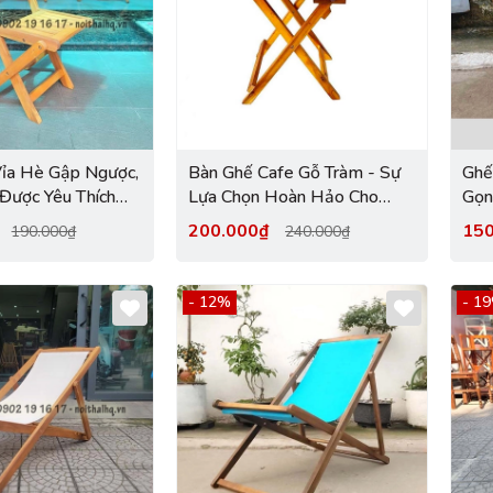
Vỉa Hè Gập Ngược,
Bàn Ghế Cafe Gỗ Tràm - Sự
Ghế
Được Yêu Thích
Lựa Chọn Hoàn Hảo Cho
Gọn
4
Không Gian Quán
Khô
₫
200.000₫
15
190.000₫
240.000₫
- 12%
- 1