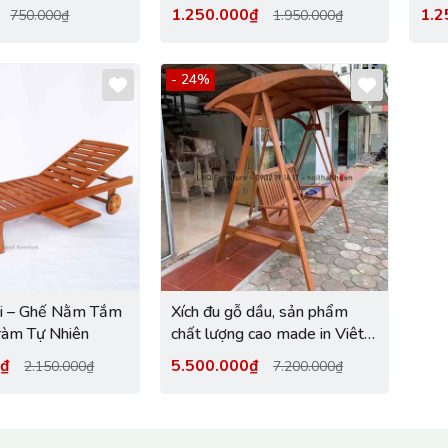
i Thất LHQ
Kế Tiện Lợi, Đa Năng, Bền
Rẻ
₫
1.250.000₫
1.2
750.000₫
1.950.000₫
Đẹp
- 24%
i – Ghế Nằm Tắm
Xích đu gỗ dầu, sản phẩm
ràm Tự Nhiên
chất lượng cao made in Viêt
Nam
0₫
5.500.000₫
2.150.000₫
7.200.000₫