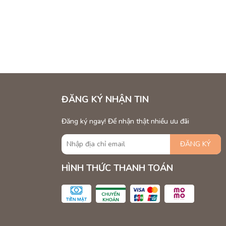
e Bát Giác, Chữ Nhật, Vuông -
afe ngoài trời, quán ăn vỉa hè, hay thậm chí là cho các buổi dã ngoại,
g lại sự tiện nghi và phong cách cho người sử dụng. Bài viết này sẽ giới
c giá phải chăng.
ĐĂNG KÝ NHẬN TIN
Đăng ký ngay! Để nhận thật nhiều ưu đãi
ĐĂNG KÝ
HÌNH THỨC THANH TOÁN