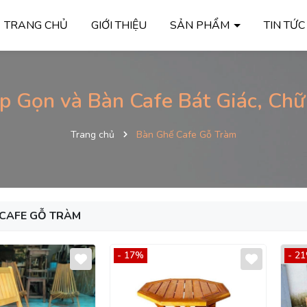
TRANG CHỦ
GIỚI THIỆU
SẢN PHẨM
TIN TỨ
p Gọn và Bàn Cafe Bát Giác, Chữ 
Trang chủ
Bàn Ghế Cafe Gỗ Tràm
 CAFE GỖ TRÀM
- 17%
- 2