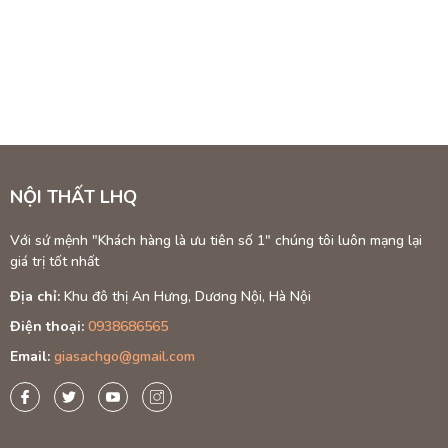
Ghế C
Gỗ Tr
Giới th
Ghế cafe vỉa 
picnic. Với th
thiệu về
ghế c
NỘI THẤT LHQ
Với sứ mệnh "Khách hàng là ưu tiên số 1" chúng tôi luôn mạng lại
giá trị tốt nhất
Địa chỉ:
Khu đô thị An Hưng, Dương Nội, Hà Nội
Điện thoại:
0938686565
Email:
giasachgo@gmail.com