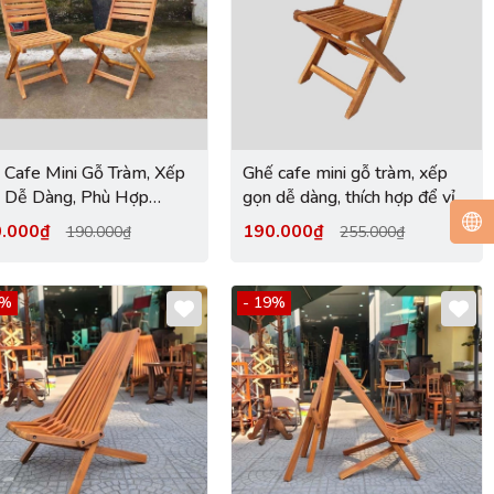
 Cafe Mini Gỗ Tràm, Xếp
Ghế cafe mini gỗ tràm, xếp
 Dễ Dàng, Phù Hợp
gọn dễ dàng, thích hợp để vỉa
ng Gian Vỉa Hè
hè, chất lượng cao, giá rẻ
0.000₫
190.000₫
190.000₫
255.000₫
9%
- 19%