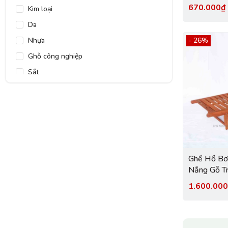
đãi tại Nộ
670.000
Kim loại
Da
Nhựa
- 26%
Ghỗ công nghiệp
Sắt
Vải
Ghế Hồ Bơ
Nắng Gỗ T
1.600.00