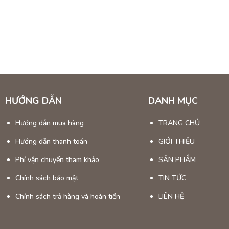
afe Vỉa Hè Xếp Gọn và Bàn Caf
àm, Giá Rẻ
iệu về ghế cafe vỉa hè và bàn cafe
hè và bàn cafe
là những sản phẩm nội thất không thể thiếu cho các quán c
iết kế xếp gọn tiện lợi và chất liệu gỗ tràm bền bỉ, các sản phẩm này man
afe vỉa hè xếp gọn
và các loại
bàn cafe bát giác, chữ nhật, vuông
với mứ
HƯỚNG DẪN
DANH MỤC
Hướng dẫn mua hàng
TRANG CHỦ
Hướng dẫn thanh toán
GIỚI THIỆU
Phí vận chuyển tham khảo
SẢN PHẨM
Chính sách bảo mật
TIN TỨC
Chính sách trả hàng và hoàn tiền
LIÊN HỆ