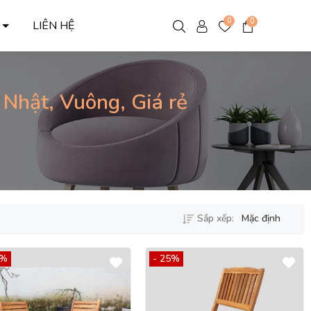
0
0
C
LIÊN HỆ
Nhật, Vuông, Giá rẻ
Sắp xếp:
Mặc định
1%
- 25%