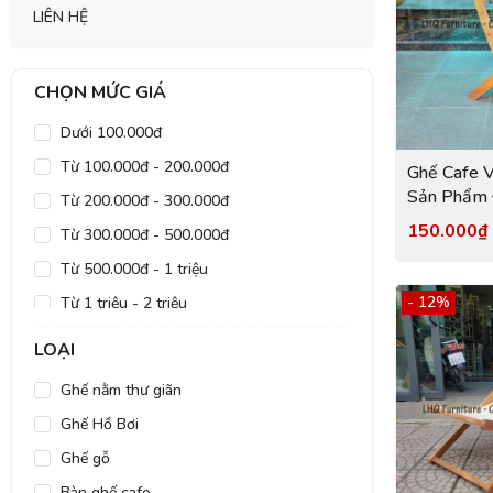
LIÊN HỆ
CHỌN MỨC GIÁ
Dưới 100.000đ
Từ 100.000đ - 200.000đ
Ghế Cafe 
Sản Phẩm 
Từ 200.000đ - 300.000đ
Nhất 202
150.000
Từ 300.000đ - 500.000đ
Từ 500.000đ - 1 triệu
- 12%
Từ 1 triệu - 2 triệu
Từ 2 triệu - 5 triệu
LOẠI
Từ 5 triệu - 10 triệu
Ghế nằm thư giãn
Trên 10 triệu
Ghế Hồ Bơi
Ghế gỗ
Bàn ghế cafe