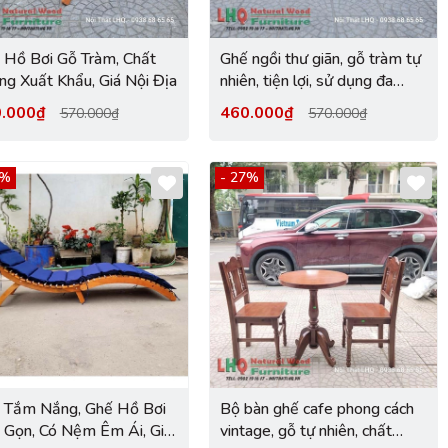
 Hồ Bơi Gỗ Tràm, Chất
Ghế ngồi thư giãn, gỗ tràm tự
ng Xuất Khẩu, Giá Nội Địa
nhiên, tiện lợi, sử dụng đa
năng, giá rẻ tại LHQ
0.000₫
460.000₫
570.000₫
570.000₫
Furniture.
2%
- 27%
 Tắm Nắng, Ghế Hồ Bơi
Bộ bàn ghế cafe phong cách
 Gọn, Có Nệm Êm Ái, Giá
vintage, gỗ tự nhiên, chất