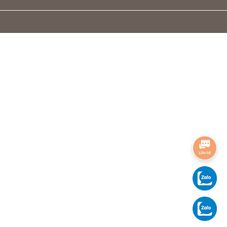
ng chống mối mọt và thời tiết tốt. Thiết kế xếp gọn giúp ghế dễ dàng di
ời.
mọt.
 hẹp.
.
nhau.