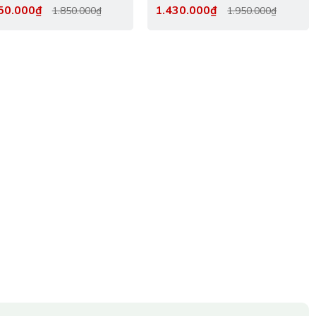
lượng cao tại LHQ Furniture
50.000₫
1.430.000₫
1.850.000₫
1.950.000₫