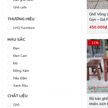
Ghế cafe
Ghế Võng 
THƯƠNG HIỆU
Gọn – Giá 
Quán Cafe, 
450.000
LHQ Furniture
Thất LHQ
MÀU SẮC
- 11%
Đen
Đen Cam
Đỏ
Đồng Xám
Nâu Đậm
Xanh Rêu
Sồi Đậm
CHẤT LIỆU
Bộ bàn ghế 
Nâu Đen
nhiên, kích
Ghỗ