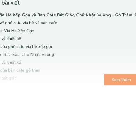
 bài viết
ỉa Hè Xếp Gọn và Bàn Cafe Bát Giác, Chữ Nhật, Vuông - Gỗ Tràm, 
 về ghế cafe vỉa hè và bàn cafe
fe Vỉa Hè Xếp Gọn
 và thiết kế
của ghế cafe vỉa hè xếp gọn
fe Bát Giác, Chữ Nhật, Vuông
 và thiết kế
của bàn cafe gỗ tràm
 bát giác
Xem thêm
e chữ nhật
e vuông
 - Sự Lựa Chọn Kinh Tế
của việc lựa chọn sản phẩm giá rẻ