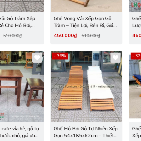
Vải Gỗ Tràm Xếp
Ghế Võng Vải Xếp Gọn Gỗ
Ghế
Rẻ Cho Hồ Bơi,
Tràm – Tiện Lợi, Bền Bỉ, Giá
Lượ
Bãi Biển | Nội
Rẻ Tại Nội Thất LHQ
₫
450.000₫
46
510.000₫
510.000₫
- 36%
- 3
cafe vỉa hè, gỗ tự
Ghế Hồ Bơi Gỗ Tự Nhiên Xếp
Ghế
 thước nhỏ, giá ưu
Gọn 54x185x62cm – Thiết
Xếp