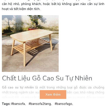
căn hộ nhỏ, phòng khách, hoặc bất kỳ không gian nào cần sự linh
hoạt và tiết kiệm diện tích.
Chất Liệu Gỗ Cao Su Tự Nhiên
Gỗ cao su tự nhiên
là một trong những loại gỗ được ưa chuộng
nhất trong ngành sản xuất nội thất. Với độ bền cao, khả năng chống
Xem thêm
mối mọt tốt, và màu sắc tự nhiên ấm áp, gỗ cao su mang đến sự sang
trọng và bền bỉ cho bàn sofa 2 tầng. Ngoài ra, gỗ cao su còn thân
Tags:
#bansofa,
#bansofa2tang,
#bansofago,