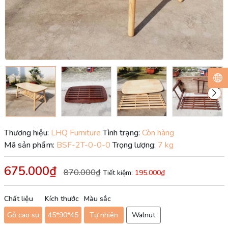
Thương hiệu:
LHQ Furniture
Tình trạng:
Còn hàng
Mã sản phẩm:
BSF-2T-0-0-0
Trọng lượng:
7 kg
675.000₫
870.000₫
Tiết kiệm:
195.000₫
Chất liệu
Kích thước
Màu sắc
Gỗ cao su
45*90*45
Tự nhiên
Walnut