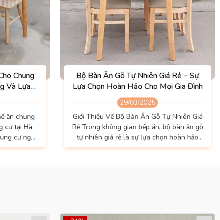
Cho Chung
Bộ Bàn Ăn Gỗ Tự Nhiên Giá Rẻ – Sự
ng Và Lựa
Lựa Chọn Hoàn Hảo Cho Mọi Gia Đình
29/03/2025
hế ăn chung
Giới Thiệu Về Bộ Bàn Ăn Gỗ Tự Nhiên Giá
g cư tại Hà
Rẻ Trong không gian bếp ăn, bộ bàn ăn gỗ
hung cư ngày
tự nhiên giá rẻ là sự lựa chọn hoàn hảo
n tích khiến
cho những ai mong muốn vẻ đẹp tự nhiên,
trở nên quan
độ bền cao mà vẫn đảm bảo giá thành hợp
lý. Sản phẩm này không chỉ tạo điểm nhấn
háo ráp, giúp
cho ngôi nhà mà còn màng đến cảm giác
uyển. Bàn
ấm cúng, gắn kết các thành viên trong gia
à những...
đình. Bộ bàn ăn 4 ghế...