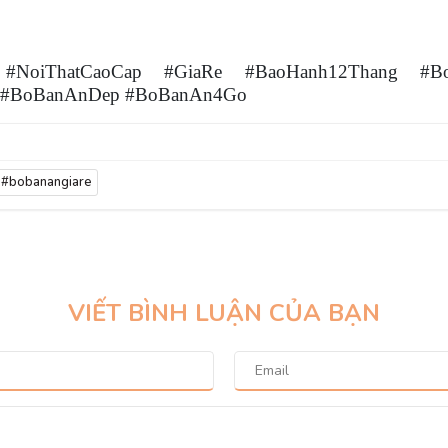
 #NoiThatCaoCap #GiaRe #BaoHanh12Thang #B
 #BoBanAnDep #BoBanAn4Go
#bobanangiare
VIẾT BÌNH LUẬN CỦA BẠN