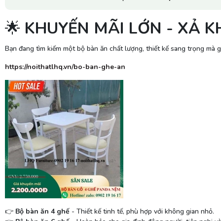
KHUYẾN MÃI LỚN - XẢ 
🌟
Bạn đang tìm kiếm một bộ bàn ăn chất lượng, thiết kế sang trọng mà g
https://noithatlhq.vn/bo-ban-ghe-an
Bộ bàn ăn 4 ghế
- Thiết kế tinh tế, phù hợp với không gian nhỏ.
👉