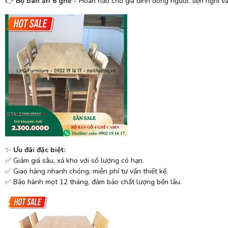
Bộ bàn ăn 6 ghế
- Hoàn hảo cho gia đình đông người, tiện nghi v
👉
Ưu đãi đặc biệt:
✨
Giảm giá sâu, xả kho với số lượng có hạn.
✅
Giao h
à
ng nhanh ch
ó
ng, miễn phí tư vấn thiết kế.
✅
Bảo hành mọt 12 tháng, đảm bảo chất lượng bền lâu.
✅