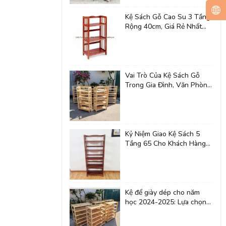
Kệ Sách Gỗ Cao Su 3 Tầng,
Rộng 40cm, Giá Rẻ Nhất
Thị Trường
Vai Trò Của Kệ Sách Gỗ
Trong Gia Đình, Văn Phòng,
Trường Học
Kỷ Niệm Giao Kệ Sách 5
Tầng 65 Cho Khách Hàng
80 Tuổi Tại Quận Thanh
Xuân
Kệ để giày dép cho năm
học 2024-2025: Lựa chọn
tối ưu