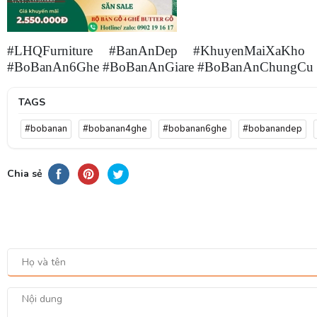
#LHQFurniture #BanAnDep #KhuyenMaiXaKho
#BoBanAn6Ghe #BoBanAnGiare #BoBanAnChungCu
TAGS
#bobanan
#bobanan4ghe
#bobanan6ghe
#bobanandep
Chia sẻ