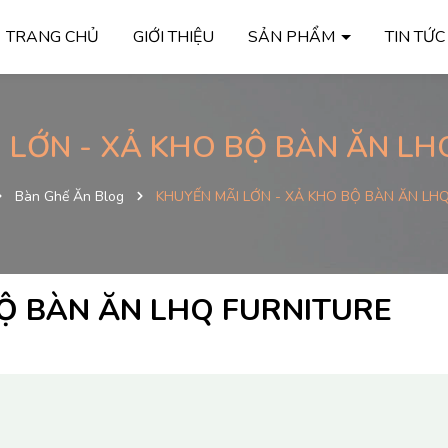
TRANG CHỦ
GIỚI THIỆU
SẢN PHẨM
TIN TỨ
 LỚN - XẢ KHO BỘ BÀN ĂN LH
Bàn Ghế Ăn Blog
KHUYẾN MÃI LỚN - XẢ KHO BỘ BÀN ĂN LH
BỘ BÀN ĂN LHQ FURNITURE