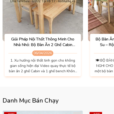
Giải Pháp Nội Thất Thông Minh Cho
Bộ Bàn Ă
Nhà Nhỏ: Bộ Bàn Ăn 2 Ghế Cabin
Su – Rộ
Monstar Kết Hợp Ghế Bench
06/04/2026
1. Xu hướng nội thất tinh gọn cho không
🍽️ BỘ BÀN
gian sống hiện đại Video quay thực tế bộ
NGHI CHO 
bàn ăn 2 ghế Cabin và 1 ghế bench Không
một bộ bàn 
còn là câu chuyện của những ngôi nhà có
gia đình qu
diện tích rộng rãi, thiết kế nội thất hiện nay
ghế kích th
đang chuyển mình mạnh mẽ theo
LHQ chính l
hướng tối giản, đa năng và tiết kiệm không
bạn! Bộ bàn ăn 6 ghế Mango, bàn mặt giả
gian. Đặc biệt tại các đô thị lớn, việc lựa
đá sơn mà
Danh Mục Bán Chạy
chọn một bộ bàn ăn vừa đẹp, vừa gọn
mái – Phù h
gàng, lại...