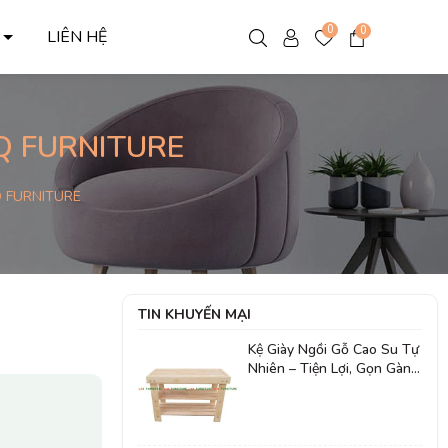
0
0
C
LIÊN HỆ
Q FURNITURE
Q FURNITURE
TIN KHUYẾN MẠI
Kệ Giày Ngồi Gỗ Cao Su Tự
Nhiên – Tiện Lợi, Gọn Gàng
Cho Mọi Không Gian