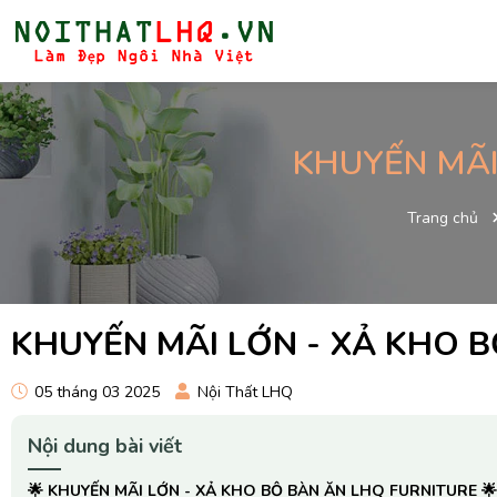
KHUYẾN MÃI
Trang chủ
KHUYẾN MÃI LỚN - XẢ KHO 
05 tháng 03 2025
Nội Thất LHQ
Nội dung bài viết
🌟 KHUYẾN MÃI LỚN - XẢ KHO BỘ BÀN ĂN LHQ FURNITURE 🌟