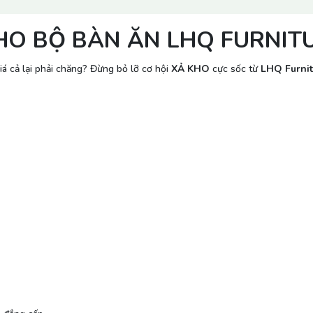
KHO BỘ BÀN ĂN LHQ FURNIT
iá cả lại phải chăng? Đừng bỏ lỡ cơ hội
XẢ KHO
cực sốc từ
LHQ Furnit