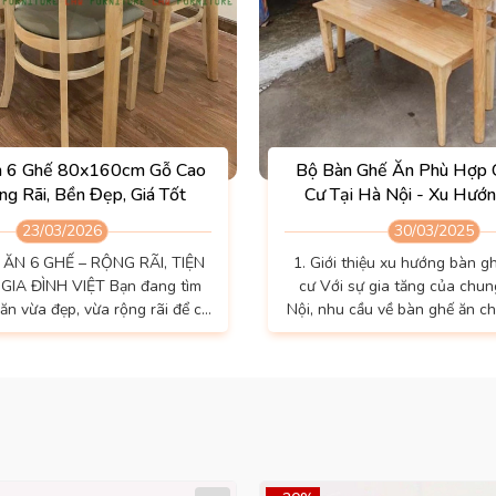
n 6 Ghế 80x160cm Gỗ Cao
Bộ Bàn Ghế Ăn Phù Hợp 
ng Rãi, Bền Đẹp, Giá Tốt
Cư Tại Hà Nội - Xu Hướ
Chọn Tốt Nhất
23/03/2026
30/03/2025
 ĂN 6 GHẾ – RỘNG RÃI, TIỆN
1. Giới thiệu xu hướng bàn g
GIA ĐÌNH VIỆT Bạn đang tìm
cư Với sự gia tăng của chun
ăn vừa đẹp, vừa rộng rãi để cả
Nội, nhu cầu về bàn ghế ăn c
ây quần mỗi ngày? Bộ bàn ăn 6
càng cao. Sự khác biệt về diệ
ước 80x160x75cm tại Nội Thất
việc lựa chọn bộ bàn ghế ăn 
à lựa chọn lý tưởng dành cho
trọng hơn bao giờ hết. Tiêu chí hàng đầu
khi chọn bàn ghế là thiết kế t
u walnut ✨ Không gian thoải
tiết kiệm không gian khi vận ch
ợp gia đình 4–6 ngườiVới kích
gỗ MDF và bàn mặt giả đá l
thước...