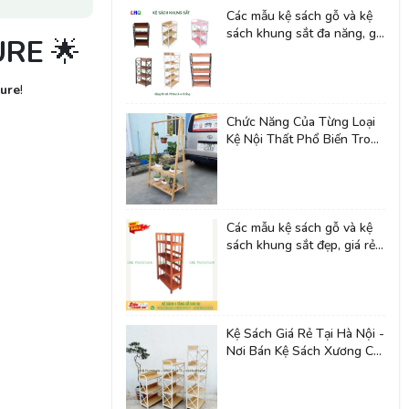
Các mẫu kệ sách gỗ và kệ
sách khung sắt đa năng, giá
URE
🌟
rẻ tại Nội Thất LHQ
ure
!
Chức Năng Của Từng Loại
Kệ Nội Thất Phổ Biến Trong
Gia Đình
Các mẫu kệ sách gỗ và kệ
sách khung sắt đẹp, giá rẻ
tại Nội Thất LHQ
Kệ Sách Giá Rẻ Tại Hà Nội -
Nơi Bán Kệ Sách Xương Cá,
Kệ Sách Khung Sắt, Kệ
Sách Gỗ