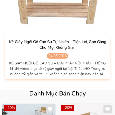
Kệ Giày Ngồi Gỗ Cao Su Tự Nhiên – Tiện Lợi, Gọn Gàng
Cho Mọi Không Gian
24/03/2026
KỆ GIÀY NGỒI GỖ CAO SU – GIẢI PHÁP NỘI THẤT THÔNG
MINH Video thực tế kệ giày ngồi tại Nội Thất LHQ Trong xu
hướng tối giản và tối ưu không gian sống hiện nay, các sản
phẩm nội thất đa năng ngày càng được ưa chuộng. Kệ giày
ngồi là một trong những lựa chọn nổi bật nhờ sự kết hợp hài
hòa giữa công năng lưu trữ và tiện ích sử dụng hằng ngày.
Danh Mục Bán Chạy
Với thiết kế nhỏ gọn...
- 20%
- 20%