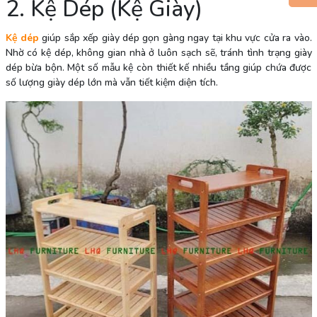
2. Kệ Dép (Kệ Giày)
Kệ dép
giúp sắp xếp giày dép gọn gàng ngay tại khu vực cửa ra vào.
Nhờ có kệ dép, không gian nhà ở luôn sạch sẽ, tránh tình trạng giày
dép bừa bộn. Một số mẫu kệ còn thiết kế nhiều tầng giúp chứa được
số lượng giày dép lớn mà vẫn tiết kiệm diện tích.