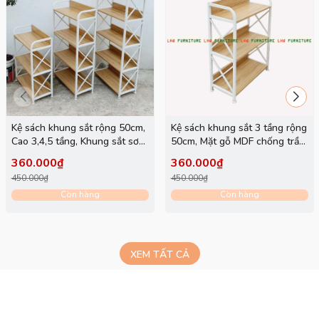
Kệ sách khung sắt rộng 50cm,
Kệ sách khung sắt 3 tầng rộng
Cao 3,4,5 tầng, Khung sắt sơn
50cm, Mặt gỗ MDF chống trầy,
tĩnh điện, Gỗ MDF chống trầy
Thiết kế tháo lắp, Màu xanh,
360.000₫
360.000₫
hồng, tự nhiên, walnut
450.000₫
450.000₫
Còn hàng
Còn hàng
XEM TẤT CẢ