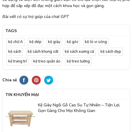
hợp để sắp xếp đồ đạc một cách khoa học và gọn gàng.
Bài viết có sự trợ giúp của chat GPT
TAGS
kệ chữ A
kệ dép
kệ giày
kệ góc
kệ lò vi sóng
kệ sách
kệ sách khung sắt
kệ sách xương cá
kệ sách đẹp
kệ trang trí
kệ treo quần áo
kệ treo tường
Chia sẻ
TIN KHUYẾN MẠI
Kệ Giày Ngồi Gỗ Cao Su Tự Nhiên – Tiện Lợi,
Gọn Gàng Cho Mọi Không Gian