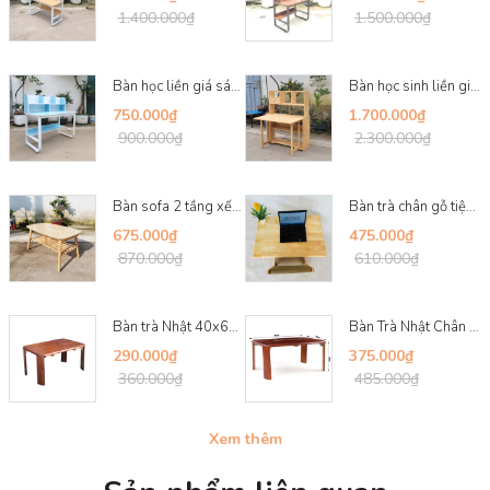
1.400.000₫
1.500.000₫
Công nghệ sản xuất hiện đại giúp chống cong vênh, nứt rạn.
Bề mặt được sơn PU cao cấp giúp bảo vệ bốc đẹp, chống trày xước.
Bàn học liền giá sách, Khung sắt chữ U, Gỗ MDF ...
Bàn học sinh liền giá sách, Có thể xếp gọn mặt ...
Không gây độc hại, thân thiện với sức khỏe người dùng.
750.000₫
1.700.000₫
900.000₫
2.300.000₫
Bàn sofa 2 tầng xếp gọn, Gỗ cao su tự nhiên, Kí...
Bàn trà chân gỗ tiện 60x90, Chân gấp tiện lợi, ...
675.000₫
475.000₫
870.000₫
610.000₫
Bàn trà Nhật 40x60, Chân bánh mỳ, Gỗ tự nhiên, ...
Bàn Trà Nhật Chân Bánh Mỳ 50x70 – Gỗ Cao Su Tự ...
290.000₫
375.000₫
360.000₫
485.000₫
Xem thêm