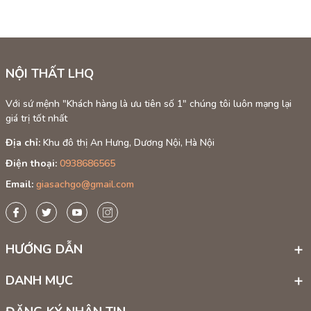
Phù hợp với nhiều phong cách nội
thất
Với màu trắng trang nhã,
Bộ bàn ăn 4 ghế Cabin Panda màu
NỘI THẤT LHQ
Trắng
phù hợp với nhiều phong cách nội thất khác nhau:
Phong cách hiện đại
: Gọn gàng, thanh thoát.
Với sứ mệnh "Khách hàng là ưu tiên số 1" chúng tôi luôn mạng lại
giá trị tốt nhất
Phong cách tối giản
: Tối ưu công năng, không rườm rà.
Địa chỉ:
Khu đô thị An Hưng, Dương Nội, Hà Nội
Phong cách Bắc Âu (Scandinavian)
: Màu trắng kết hợp với gỗ tự
Điện thoại:
0938686565
nhiên.
Email:
giasachgo@gmail.com
Phong cách tân cổ điển
: Sắc trắng giúp tăng vẻ sang trọng.
HƯỚNG DẪN
DANH MỤC