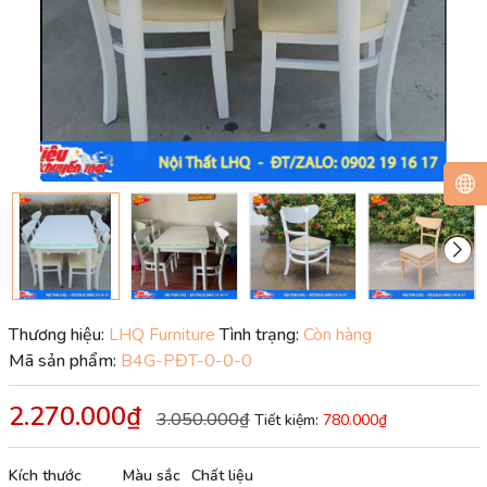
Thương hiệu:
LHQ Furniture
Tình trạng:
Còn hàng
Mã sản phẩm:
B4G-PĐT-0-0-0
2.270.000₫
3.050.000₫
Tiết kiệm:
780.000₫
Kích thước
Màu sắc
Chất liệu