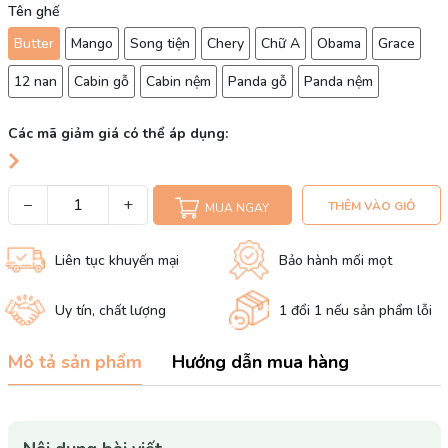
Tên ghế
Butter
Mango
Song tiện
Chery
Chữ A
Obama
Grace
12 nan
Cabin gỗ
Cabin nệm
Panda gỗ
Panda nệm
Các mã giảm giá có thể áp dụng:
−
+
THÊM VÀO GIỎ
MUA NGAY
Liên tục khuyến mại
Bảo hành mối mọt
Uy tín, chất lượng
1 đổi 1 nếu sản phẩm lỗi
Mô tả sản phẩm
Hướng dẫn mua hàng