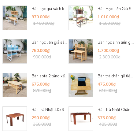
Bàn học giá sách khung sắt 1m, Kích thước 60x10...
Bàn Học Liền Giá Sách 1m2: Khung Sắt Sơn Tĩnh Đ...
Ghế giá rẻ
: Dành cho những ai tìm kiếm sự tiết kiệm mà vẫn đảm bảo
chất lượng, các mẫu ghế trong phân khúc này được thiết kế đơn giản
970.000₫
1.010.000₫
nhưng không kém phần đẹp mắt và bền bỉ.
1.400.000₫
1.500.000₫
Ghế tầm trung
: Sự kết hợp giữa chất lượng và giá cả hợp lý, các mẫu
ghế này mang đến sự cân bằng hoàn hảo giữa thẩm mỹ và sự thoải
mái.
Bàn học liền giá sách, Khung sắt chữ U, Gỗ MDF ...
Bàn học sinh liền giá sách, Có thể xếp gọn mặt ...
Ghế cao cấp
: Với chất liệu gỗ tự nhiên chọn lọc, thiết kế tinh xảo và
750.000₫
1.700.000₫
độ bền vượt trội, ghế bàn ăn cao cấp là lựa chọn dành cho những
900.000₫
2.300.000₫
không gian sống sang trọng và đẳng cấp.
Bàn sofa 2 tầng xếp gọn, Gỗ cao su tự nhiên, Kí...
Bàn trà chân gỗ tiện 60x90, Chân gấp tiện lợi, ...
675.000₫
475.000₫
870.000₫
610.000₫
Bàn trà Nhật 40x60, Chân bánh mỳ, Gỗ tự nhiên, ...
Bàn Trà Nhật Chân Bánh Mỳ 50x70 – Gỗ Cao Su Tự ...
290.000₫
375.000₫
360.000₫
485.000₫