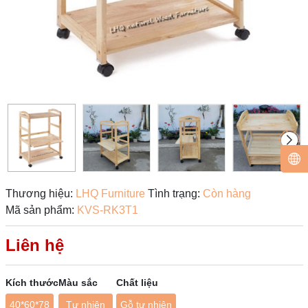
Thương hiệu:
LHQ Furniture
Tình trạng:
Còn hàng
Mã sản phẩm:
KVS-RK3T1
Liên hệ
Kích thước
Màu sắc
Chất liệu
40*60*78
Tự nhiên
Gỗ tự nhiên