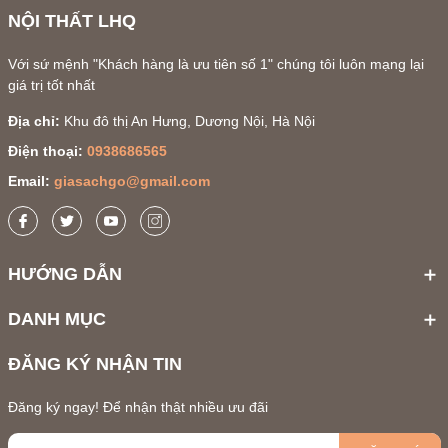
NỘI THẤT LHQ
Với sứ mệnh "Khách hàng là ưu tiên số 1" chúng tôi luôn mạng lại
giá trị tốt nhất
Địa chỉ:
Khu đô thị An Hưng, Dương Nội, Hà Nội
Điện thoại:
0938686565
Kết luận
Email:
giasachgo@gmail.com
Kệ vi sóng 3 tầng
của
NoithatLHQ
là sự lựa chọn hoàn hảo cho
mọi gia đình. Với thiết kế thông minh, chất liệu gỗ cao su bền bỉ và
dịch vụ hỗ trợ tận tình, sản phẩm này không chỉ đáp ứng nhu cầu
HƯỚNG DẪN
sử dụng mà còn mang lại sự tiện ích và vẻ đẹp cho không gian bếp
của bạn. Hãy đến với
NoithatLHQ
để sở hữu ngay
kệ vi sóng 3
DANH MỤC
tầng
và trải nghiệm những ưu điểm vượt trội của sản phẩm.
ĐĂNG KÝ NHẬN TIN
Đăng ký ngay! Để nhận thật nhiều ưu đãi