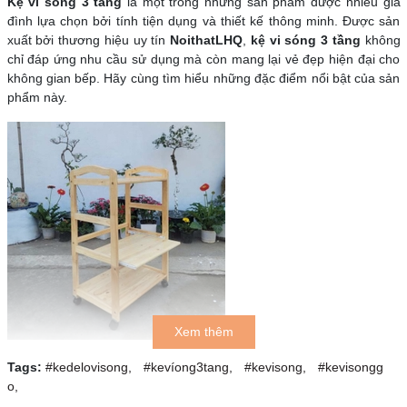
Kệ vi sóng 3 tầng
là một trong những sản phẩm được nhiều gia
đình lựa chọn bởi tính tiện dụng và thiết kế thông minh. Được sản
xuất bởi thương hiệu uy tín
NoithatLHQ
,
kệ vi sóng 3 tầng
không
chỉ đáp ứng nhu cầu sử dụng mà còn mang lại vẻ đẹp hiện đại cho
không gian bếp. Hãy cùng tìm hiểu những đặc điểm nổi bật của sản
phẩm này.
Xem thêm
Thiết kế thông minh và tiện
Tags:
#kedelovisong,
#kevíong3tang,
#kevisong,
#kevisongg
o,