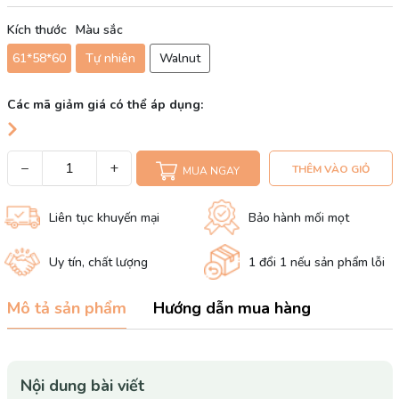
Kích thước
Màu sắc
61*58*60
Tự nhiên
Walnut
Các mã giảm giá có thể áp dụng:
−
+
THÊM VÀO GIỎ
MUA NGAY
Liên tục khuyến mại
Bảo hành mối mọt
Uy tín, chất lượng
1 đổi 1 nếu sản phẩm lỗi
Mô tả sản phẩm
Hướng dẫn mua hàng
Nội dung bài viết