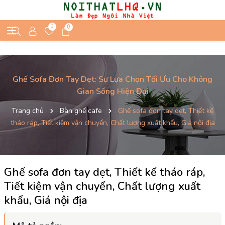
0
0
Ghế Sofa Đơn Tay Dẹt: Sự Lựa Chọn Tối Ưu Cho Không
Gian Sống Hiện Đại
Trang chủ
Bàn ghế cafe
Ghế sofa đơn tay dẹt, Thiết kế
tháo ráp, Tiết kiệm vận chuyển, Chất lượng xuất khẩu, Giá nội địa
Ghế sofa đơn tay dẹt, Thiết kế tháo ráp,
Tiết kiệm vận chuyển, Chất lượng xuất
khẩu, Giá nội địa