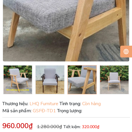
Thương hiệu:
LHQ Furniture
Tình trạng:
Còn hàng
Mã sản phẩm:
GSFĐ-TD1
Trọng lượng:
960.000₫
1.280.000₫
Tiết kiệm:
320.000₫