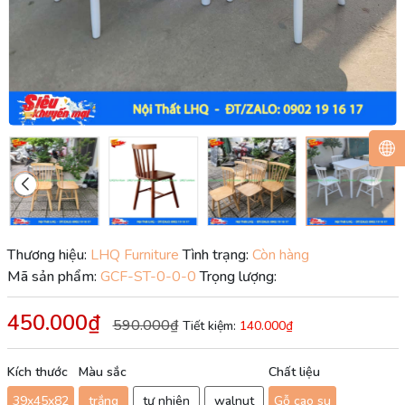
Thương hiệu:
LHQ Furniture
Tình trạng:
Còn hàng
Mã sản phẩm:
GCF-ST-0-0-0
Trọng lượng:
450.000₫
590.000₫
Tiết kiệm:
140.000₫
Kích thước
Màu sắc
Chất liệu
39x45x82
trắng
tự nhiên
walnut
Gỗ cao su