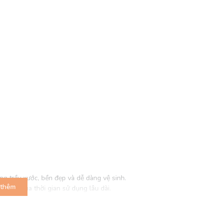
g trầy xước, bền đẹp và dễ dàng vệ sinh.
thêm
ẻ dù qua thời gian sử dụng lâu dài.
h, màn hình, tài liệu và các thiết bị khác.