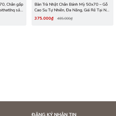
x70, Chân gấp
Bàn Trà Nhật Chân Bánh Mỳ 50x70 – Gỗ
Noithatlhq sản
Cao Su Tự Nhiên, Đa Năng, Giá Rẻ Tại Nội
Thất LHQ
375.000₫
485.000₫
ĐĂNG KÝ NHẬN TIN