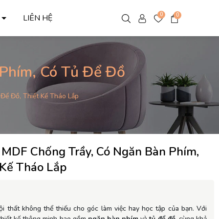
0
0
C
LIÊN HỆ
 Phím, Có Tủ Để Đồ
Để Đồ, Thiết Kế Tháo Lắp
ỗ MDF Chống Trầy, Có Ngăn Bàn Phím,
 Kế Tháo Lắp
i thất không thể thiếu cho góc làm việc hay học tập của bạn. Với
 thiết kế thông minh bao gồm
ngăn bàn phím
và
tủ để đồ
, cùng khả