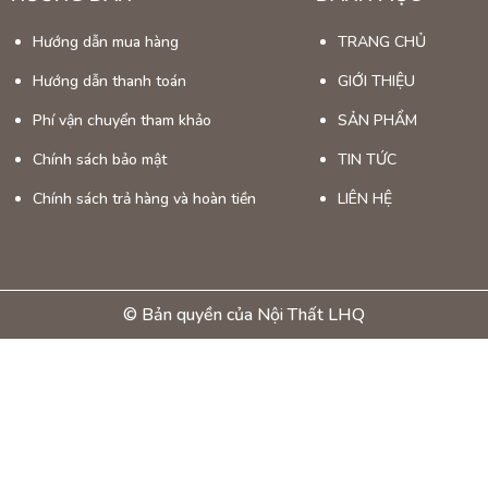
 không gian làm việc và học tập thoải mái, sáng tạo.
Hướng dẫn mua hàng
TRANG CHỦ
m bảo, kèm theo dịch vụ bảo hành dài hạn.
Hướng dẫn thanh toán
GIỚI THIỆU
n lợi tối đa cho khách hàng.
Phí vận chuyển tham khảo
SẢN PHẨM
Chính sách bảo mật
TIN TỨC
Chính sách trả hàng và hoàn tiền
LIÊN HỆ
© Bản quyền của Nội Thất LHQ
và
thiết kế tháo lắp
là sự lựa chọn hoàn hảo cho góc làm việc của bạn.
hần tạo nên không gian làm việc và học tập hiệu quả, hiện đại. Hãy