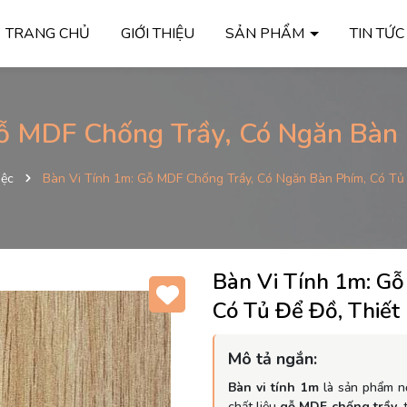
TRANG CHỦ
GIỚI THIỆU
SẢN PHẨM
TIN TỨ
ỗ MDF Chống Trầy, Có Ngăn Bàn
iệc
Bàn Vi Tính 1m: Gỗ MDF Chống Trầy, Có Ngăn Bàn Phím, Có Tủ 
Bàn Vi Tính 1m: G
Có Tủ Để Đồ, Thiết
Mô tả ngắn:
Bàn vi tính 1m
là sản phẩm nộ
chất liệu
gỗ MDF chống trầy
,