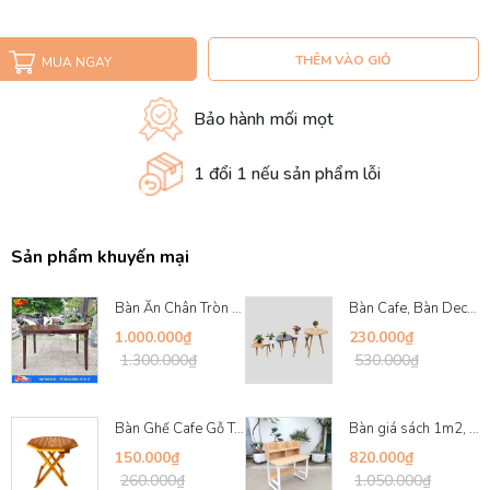
THÊM VÀO GIỎ
MUA NGAY
Bảo hành mối mọt
1 đổi 1 nếu sản phẩm lỗi
Sản phẩm khuyến mại
Bàn Ăn Chân Tròn 4 Ghế - Sự Lựa Chọn Hoàn Hảo C...
Bàn Cafe, Bàn Decor DIY - Chân Sắt, Chân Gỗ Tiệ...
1.000.000₫
230.000₫
1.300.000₫
530.000₫
Bàn Ghế Cafe Gỗ Tràm - Sự Lựa Chọn Hoàn Hảo Cho...
Bàn giá sách 1m2, Khung sắt chữ U, Gỗ MDF chống...
150.000₫
820.000₫
260.000₫
1.050.000₫