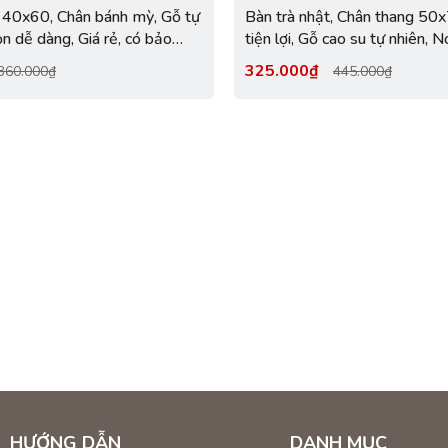
cho sách vở, tài liệu, đồ dùng cá nhân.
 40x60, Chân bánh mỳ, Gỗ tự
Bàn trà nhật, Chân thang 50
ắp.
n dễ dàng, Giá rẻ, có bảo
tiện lợi, Gỗ cao su tự nhiên, 
xuất
325.000₫
360.000₫
445.000₫
ển mà không cần đến nhiều công cụ hay kỹ thuật phức tạp.
và công sức khi cài đặt.
i giản nhưng vẫn tinh tế, phù hợp với xu hướng nội thất mới nhất.
HƯỚNG DẪN
DANH MỤC