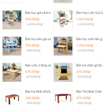
Bàn học giá sách khung sắt 1m, Kích thước 60x10...
Bàn Học Liền Giá Sách 1m2: Khung Sắt Sơn Tĩnh Đ...
970.000₫
1.010.000₫
1.400.000₫
1.500.000₫
Bàn học liền giá sách, Khung sắt chữ U, Gỗ MDF ...
Bàn học sinh liền giá sách, Có thể xếp gọn mặt ...
750.000₫
1.700.000₫
900.000₫
2.300.000₫
Bàn sofa 2 tầng xếp gọn, Gỗ cao su tự nhiên, Kí...
Bàn trà chân gỗ tiện 60x90, Chân gấp tiện lợi, ...
675.000₫
475.000₫
870.000₫
610.000₫
Bàn trà Nhật 40x60, Chân bánh mỳ, Gỗ tự nhiên, ...
Bàn Trà Nhật Chân Bánh Mỳ 50x70 – Gỗ Cao Su Tự ...
290.000₫
375.000₫
360.000₫
485.000₫