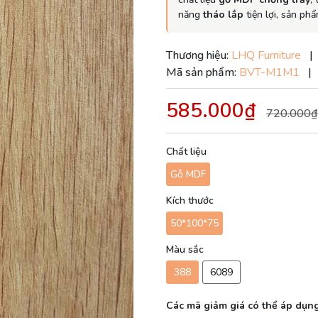
năng
tháo lắp
tiện lợi, sản ph
Thương hiệu:
LHQ Furniture
Mã sản phẩm:
BVT-M1M1
|
585.000₫
720.000₫
Chất liệu
Gỗ MDF
Kích thước
50*100*75
Màu sắc
388
6089
Các mã giảm giá có thể áp dụng